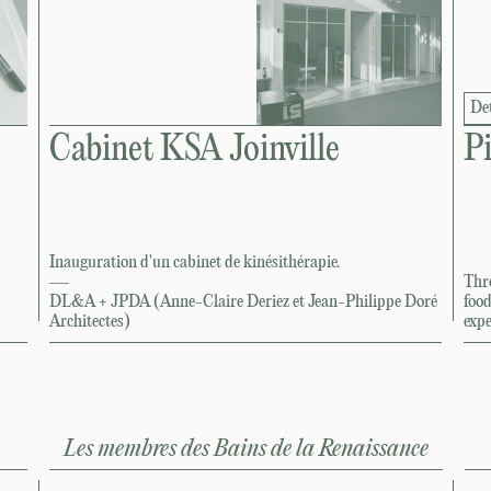
Det
Cabinet KSA Joinville
P
Inauguration d'un cabinet de kinésithérapie.
—
Thr
DL&A + JPDA (Anne-Claire Deriez et Jean-Philippe Doré
food
Architectes)
exp
Les membres des Bains de la Renaissance