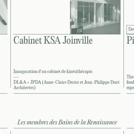
Det
Cabinet KSA Joinville
P
Inauguration d'un cabinet de kinésithérapie.
—
Thr
DL&A + JPDA (Anne-Claire Deriez et Jean-Philippe Doré
food
Architectes)
exp
Les membres des Bains de la Renaissance