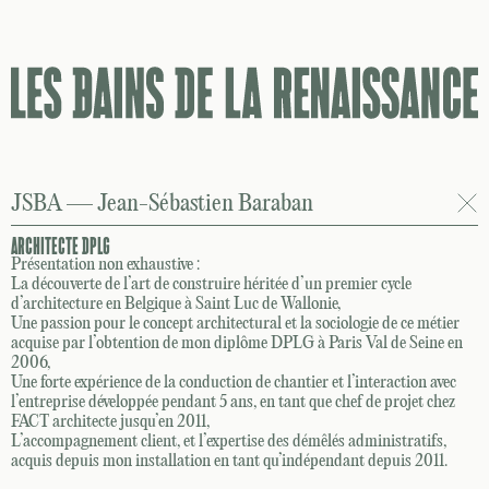
174
rue de Belleville
Paris 20
JSBA — Jean-Sébastien Baraban
ARCHITECTE DPLG
Les Bains de la Renaissance sont un collectif
Présentation non exhaustive :
d’architectes, architectes d’intérieur, designers et
La découverte de l’art de construire héritée d’un premier cycle
d’architecture en Belgique à Saint Luc de Wallonie,
ingénieurs. Ils occupent les locaux d’anciens bains
Une passion pour le concept architectural et la sociologie de ce métier
douches de la fin du XIXe siècle, à Belleville dans le
acquise par l’obtention de mon diplôme DPLG à Paris Val de Seine en
20e arrondissement de Paris. C’est un lieu de
2006,
Une forte expérience de la conduction de chantier et l’interaction avec
production de projets, mais aussi d’études et
l’entreprise développée pendant 5 ans, en tant que chef de projet chez
d’événements (exposition, livres, podcasts). Il est
FACT architecte jusqu’en 2011,
caractérisé par la diversité des profils, mais aussi des
L’accompagnement client, et l’expertise des démêlés administratifs,
nationalités et des cultures, source de richesse !
acquis depuis mon installation en tant qu’indépendant depuis 2011.